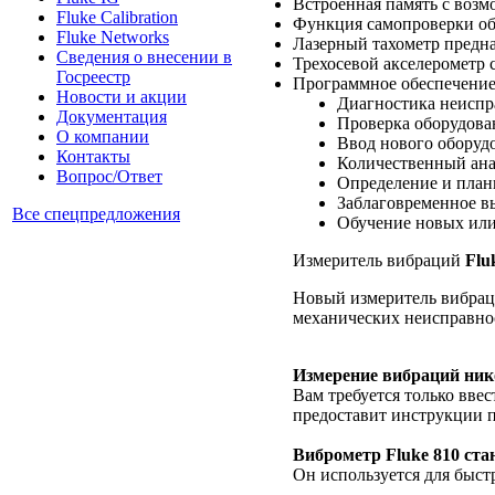
Встроенная память с возм
Fluke Calibration
Функция самопроверки об
Fluke Networks
Лазерный тахометр предна
Сведения о внесении в
Трехосевой акселерометр 
Госреестр
Программное обеспечени
Новости и акции
Диагностика неиспр
Документация
Проверка оборудован
О компании
Ввод нового оборуд
Контакты
Количественный ана
Вопрос/Ответ
Определение и план
Заблаговременное в
Все спецпредложения
Обучение новых или
Измеритель вибраций
Flu
Новый измеритель вибра
механических неисправнос
Измерение вибраций ник
Вам требуется только вве
предоставит инструкции 
Виброметр Fluke 810 ст
Он используется для быст