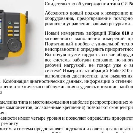
Свидетельство об утверждении типа СИ
№
Абсолютно новый подход к измерению ви
оборудования, предотвращение повторн
ремонте и управление вашими ресурсами.
Новый измеритель вибраций
Fluke 810
я
мгновенного выполнения измерений при
Портативный прибор с уникальной техно
неисправности и определить приоритетнос
Вы почувствуете гордость за свое оборудо
все системы работали исправно, но иног
рабочей нагрузкой, не говоря уже о в
систем? Измеритель вибраций Fluke 810 
выполнения диагностики для выявления
х. Комбинация диагностических данных, информации о степени 
нению технического обслуживания и уделить внимание наиболе
а
деления типа и местонахождения наиболее распространенных м
ие компонентов, ослабленные крепления) позволяют сконцентри
ия.
авности имеет четыре уровня и позволяет определить приорите
 ремонту
висимая система предоставляет подсказки и советы для неопытн