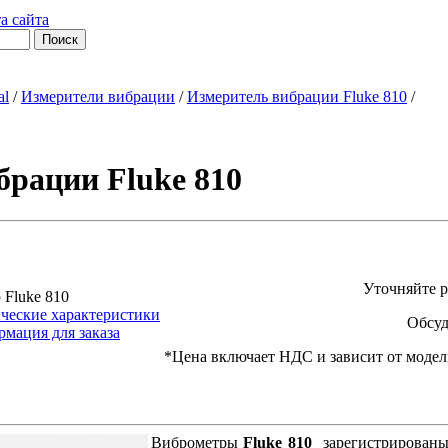
а сайта
al
/
Измерители вибрации
/
Измеритель вибрации Fluke 810
/
брации Fluke 810
Уточняйте р
 Fluke 810
ческие характеристики
Обсуд
мация для заказа
*Цена включает НДС и зависит от модел
Виброметры
Fluke 810
зарегистрированы 