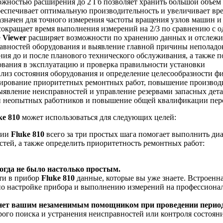
ожностью расширения до 2 Гб позволяет хранить большой объем
еспечивает оптимальную производительность и увеличивает вре
значен для точного измерения частоты вращения узлов машин и
сокращает время выполнения измерений на 2/3 по сравнению с 
е
Viewer
расширяет возможности по хранению данных и отслежи
авностей оборудования и выявление главной причины неполадо
ия до и после планового технического обслуживания, а также п
ования в эксплуатацию и проверка правильности установки
лиз состояния оборудования и определение целесообразности ф
ирование приоритетных ремонтных работ, повышение производ
ыявление неисправностей и управление резервами запасных дета
 неопытных работников и повышение общей квалификации пер
ke 810
может использоваться для следующих целей:
ции
Fluke 810
всего за три простых шага помогает выполнить д
тей, а также определить приоритетность ремонтных работ:
огда не было настолько простым.
сти в прибор
Fluke 810
данные, которые вы уже знаете. Встроенн
по настройке прибора и выполнению измерений на профессиона
анет вашим незаменимым помощником при проведении период
рого поиска и устранения неисправностей или контроля состоя