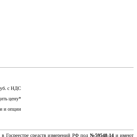
уб. с НДС
ить цену*
и и опции
в Госреестре средств измерений РФ под
№59548-14
и имеют