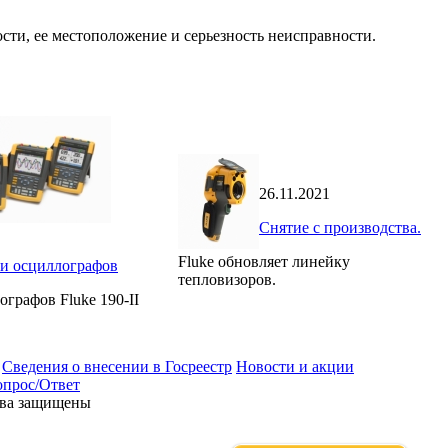
ти, ее местоположение и серьезность неисправности.
26.11.2021
Снятие с производства.
Fluke обновляет линейку
и осциллографов
тепловизоров.
графов Fluke 190-II
Сведения о внесении в Госреестр
Новости и акции
прос/Ответ
ава защищены