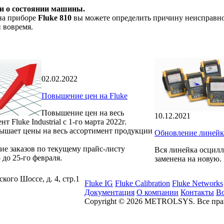
ки о состоянии машины.
на приборе
Fluke 810
вы можете определить причину неисправнос
 вовремя.
02.02.2022
Повышение цен на Fluke
Повышение цен на весь
10.12.2021
т Fluke Industrial с 1-го марта 2022г.
вышает цены на весь ассортимент продукции
Обновление линейк
ие заказов по текущему прайс-листу
Вся линейка осцилло
до 25-го февраля.
заменена на новую.
ского Шоссе, д. 4, стр.1
Fluke IG
Fluke Calibration
Fluke Networks
Документация
О компании
Контакты
Во
Copyright © 2026 METROLSYS. Все пр