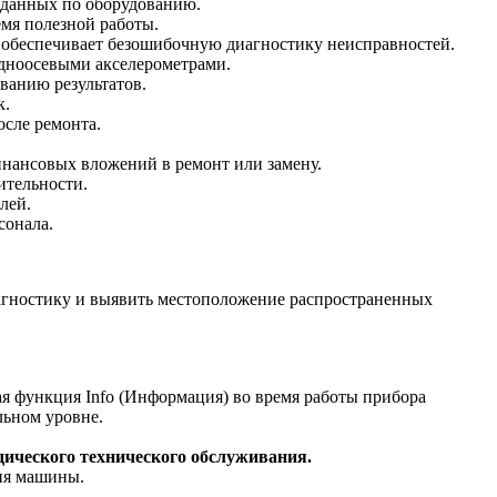
 данных по оборудованию.
мя полезной работы.
 обеспечивает безошибочную диагностику неисправностей.
одноосевыми акселерометрами.
ванию результатов.
к.
осле ремонта.
инансовых вложений в ремонт или замену.
ительности.
лей.
сонала.
иагностику и выявить местоположение распространенных
ая функция Info (Информация) во время работы прибора
льном уровне.
ического технического обслуживания.
ния машины.