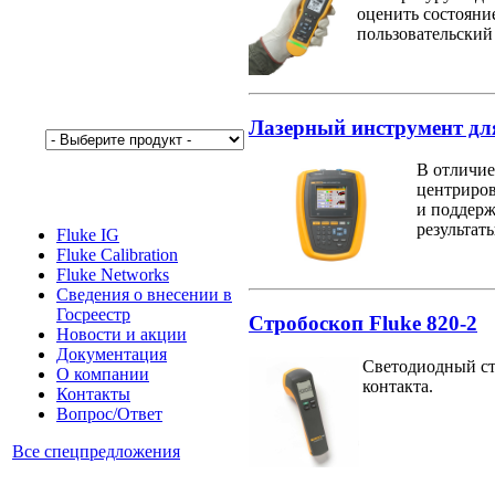
оценить состояни
пользовательский
Лазерный инструмент для
В отличие
центриров
и поддерж
результат
Fluke IG
Fluke Calibration
Fluke Networks
Сведения о внесении в
Госреестр
Cтробоскоп Fluke 820-2
Новости и акции
Документация
Светодиодный стр
О компании
контакта.
Контакты
Вопрос/Ответ
Все спецпредложения