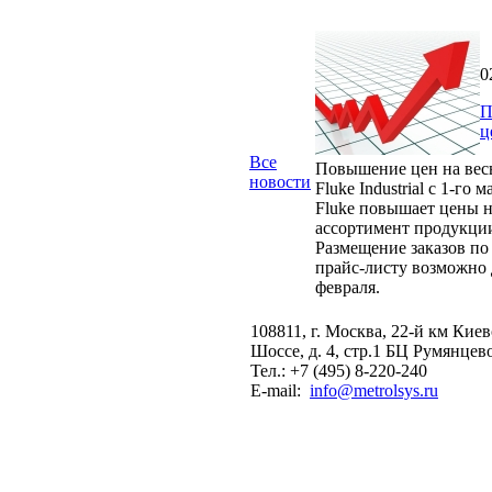
0
П
ц
Все
Повышение цен на вес
новости
Fluke Industrial с 1-го м
Fluke повышает цены н
ассортимент продукци
Размещение заказов по
прайс-листу возможно 
февраля.
108811, г. Москва, 22-й км Кие
Шоссе, д. 4, стр.1 БЦ Румянцев
Тел.: +7 (495) 8-220-240
E-mail:
info@metrolsys.ru