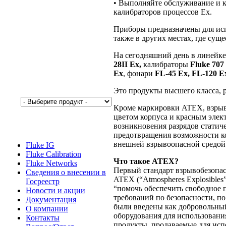
• Выполняйте обслуживание и к
калибраторов процессов Ex.
Приборы предназначены для исп
также в других местах, где суще
На сегодняшний день в линейке
28II Ex,
калибраторы
Fluke 707 
Ex
, фонари
FL-45 Ex, FL-120 E
Это продукты высшего класса, 
Кроме маркировки ATEX, взрыво
цветом корпуса и красным элек
возникновения разрядов статиче
предотвращения возможности к
внешней взрывоопасной средой
Fluke IG
Fluke Calibration
Что такое ATEX?
Fluke Networks
Первый стандарт взрывобезопас
Сведения о внесении в
ATEX (“Atmospheres Explosible
Госреестр
“помочь обеспечить свободное
Новости и акции
требований по безопасности, п
Документация
были введены как добровольный 
О компании
оборудования для использования
Контакты
продукты, продаваемые для ис