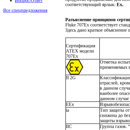
Вопрос/Ответ
соответствующий ярлык:
Ex.
Все спецпредложения
Разъяснение принципов серт
Fluke 707Ex соответствует стан
Здесь дано краткое объяснение
Сертификация
АТЕХ модели
707Ех
Отметка испыта
применяемых в
II 2G
Классификация 
отраслей, кро
в данном случ
наиболее опасн
данном случае 
EEx
Взрывобезопас
ia
Тип защиты от 
снижена до бе
защиты взрыво
IIC
Группа газов. 