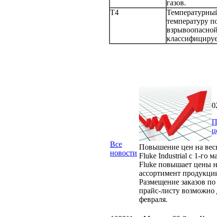
газов.
T4
Температурный
температуру по
взрывоопасной
классифицируе
0
П
ц
Все
Повышение цен на вес
новости
Fluke Industrial с 1-го м
Fluke повышает цены н
ассортимент продукци
Размещение заказов по
прайс-листу возможно 
февраля.