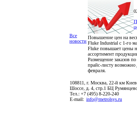
0
П
ц
Все
Повышение цен на вес
новости
Fluke Industrial с 1-го м
Fluke повышает цены н
ассортимент продукци
Размещение заказов по
прайс-листу возможно 
февраля.
108811, г. Москва, 22-й км Кие
Шоссе, д. 4, стр.1 БЦ Румянцев
Тел.: +7 (495) 8-220-240
E-mail:
info@metrolsys.ru