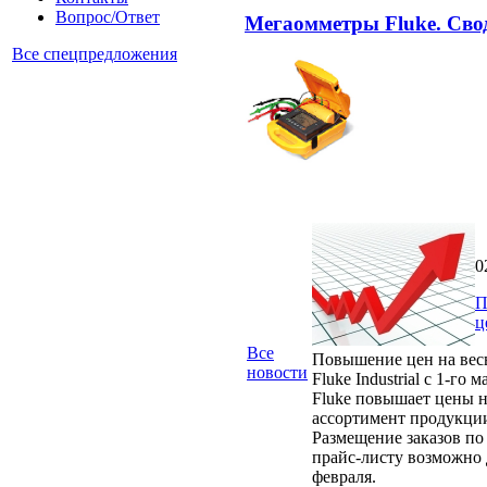
Вопрос/Ответ
Мегаомметры Fluke. Сво
Все спецпредложения
0
П
ц
Все
Повышение цен на вес
новости
Fluke Industrial с 1-го м
Fluke повышает цены н
ассортимент продукци
Размещение заказов по
прайс-листу возможно 
февраля.