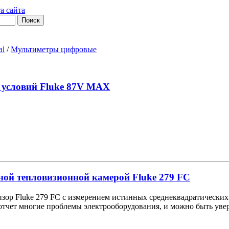
а сайта
al
/
Мультиметры цифровые
 условий Fluke 87V MAX
ной тепловизионной камерой Fluke 279 FC
зор Fluke 279 FC с измерением истинных среднеквадратических 
 отчет многие проблемы электрооборудования, и можно быть уве