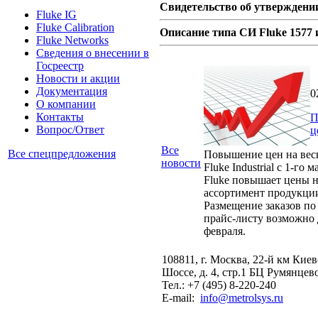
Свидетельство об утверждении
Fluke IG
Fluke Calibration
Описание типа СИ Fluke 1577 
Fluke Networks
Сведения о внесении в
Госреестр
Новости и акции
Документация
0
О компании
Контакты
П
Вопрос/Ответ
ц
Все
Все спецпредложения
Повышение цен на вес
новости
Fluke Industrial с 1-го м
Fluke повышает цены н
ассортимент продукци
Размещение заказов по
прайс-листу возможно 
февраля.
108811, г. Москва, 22-й км Кие
Шоссе, д. 4, стр.1 БЦ Румянцев
Тел.: +7 (495) 8-220-240
E-mail:
info@metrolsys.ru