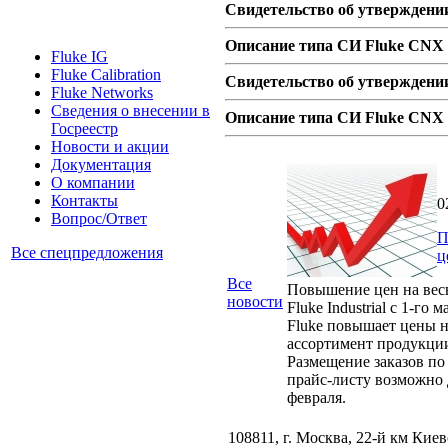
Свидетельство об утверждени
Описание типа СИ Fluke CNX
Fluke IG
Fluke Calibration
Свидетельство об утверждени
Fluke Networks
Сведения о внесении в
Описание типа СИ Fluke CNX
Госреестр
Новости и акции
Документация
О компании
Контакты
0
Вопрос/Ответ
П
Все спецпредложения
ц
Все
Повышение цен на вес
новости
Fluke Industrial с 1-го м
Fluke повышает цены н
ассортимент продукци
Размещение заказов по
прайс-листу возможно 
февраля.
108811, г. Москва, 22-й км Кие