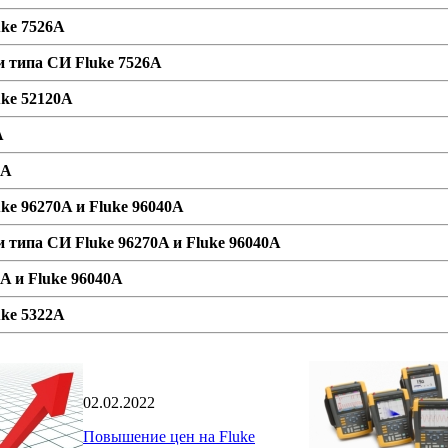
uke 7526A
и типа СИ Fluke 7526A
uke 52120A
A
0A
ke 96270A и Fluke 96040A
 типа СИ Fluke 96270A и Fluke 96040A
A и Fluke 96040A
uke 5322A
02.02.2022
Повышение цен на Fluke