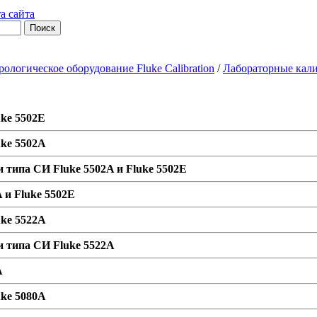
а сайта
ологическое оборудование Fluke Calibration
/
Лабораторные кали
uke 5502E
uke 5502A
 типа СИ Fluke 5502A и Fluke 5502E
 и Fluke 5502E
uke 5522A
и типа СИ Fluke 5522A
A
uke 5080A